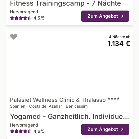
Fitness Trainingscamp - 7 Nächte
Hervorragend
Zum Angebot
4,5
/
5
4 Nächte ab
1.134 €
Palasiet Wellness Clinic &
Thalasso
Spanien
·
Costa del Azahar
·
Benicássim
Yogamed - Ganzheitlich. Individuell. Heilsam.
Hervorragend
Zum Angebot
4,6
/
5