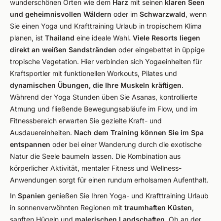
wunderschönen Orten wie dem
Harz
mit seinen
klaren Seen
und geheimnisvollen Wäldern
oder im
Schwarzwald
, wenn
Sie einen Yoga und Krafttraining Urlaub in tropischem Klima
planen, ist
Thailand
eine ideale Wahl
. Viele Resorts liegen
direkt an weißen Sandstränden
oder eingebettet in üppige
tropische Vegetation. Hier verbinden sich Yogaeinheiten für
Kraftsportler mit funktionellen Workouts, Pilates und
dynamischen Übungen, die Ihre Muskeln kräftigen
.
Während der Yoga Stunden üben Sie Asanas, kontrollierte
Atmung und fließende Bewegungsabläufe im Flow, und im
Fitnessbereich erwarten Sie gezielte Kraft- und
Ausdauereinheiten.
Nach dem Training können Sie im Spa
entspannen
oder bei einer Wanderung durch die exotische
Natur die Seele baumeln lassen. Die Kombination aus
körperlicher Aktivität, mentaler Fitness und Wellness-
Anwendungen sorgt für einen rundum erholsamen Aufenthalt.
In
Spanien
genießen Sie Ihren Yoga- und Krafttraining Urlaub
in sonnenverwöhnten Regionen mit
traumhaften Küsten
,
sanften Hügeln und
malerischen Landschaften
. Ob an der