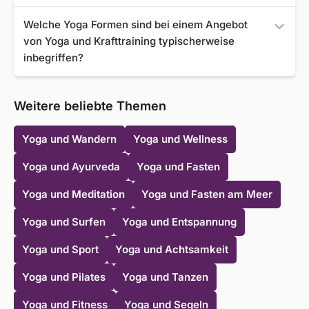
trägt immer etwas zu Ihrer Gesundheit und Ihrem
Die Preise für eine Übernachtung beginnen bei 403 €. Der
Welche Yoga Formen sind bei einem Angebot
Wohlbefinden bei.
Preis für Ihren Yoga und Krafttraining Urlaub hängt immer
von Yoga und Krafttraining typischerweise
von der gewählten Destination und der Ausstattung ab.
inbegriffen?
Meist werden Packages angeboten. Es gibt jedoch für
jedes Urlaubsbudget etwas.
Typischerweise sind es Yoga Stile, die Kraft und Disziplin
erfordern, wie Hatha Yoga oder Ashtanga Yoga, aber
Weitere beliebte Themen
auch dynamische und körperbetonte Arten wie Power
Yoga sind geeignet.
Yoga und Wandern
Yoga und Wellness
Yoga und Ayurveda
Yoga und Fasten
Yoga und Meditation
Yoga und Fasten am Meer
Yoga und Surfen
Yoga und Entspannung
Yoga und Sport
Yoga und Achtsamkeit
Yoga und Pilates
Yoga und Tanzen
Yoga und Fitness
Yoga und Segeln