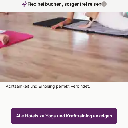
Flexibel buchen, sorgenfrei reisen
Kraft, Flexibilität und Balance – Yoga &
Krafttraining Retreat für Körper und Geist
Yoga für Kraftsportler mag auf den ersten Blick ungewöhnlich
erscheinen, doch es ist der ideale Ausgleich zum intensiven
Training. Spezielle Yoga Stile unterstützen gezielt den
Muskelaufbau, fördern Beweglichkeit und Regeneration. Mit
Yoga Escapes erleben Sie einen Urlaub, der Kraft,
Achtsamkeit und Erholung perfekt verbindet.
Alle Hotels zu Yoga und Krafttraining anzeigen