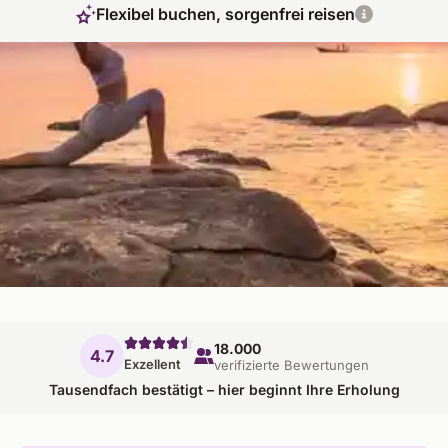
Flexibel buchen, sorgenfrei reisen
Entspannung auf der mediterranen Trauminsel
Kristallblaues Wasser, idyllische Felsküsten und spektakuläre
Bergwelten - wer sich für Yoga auf Sizilien entscheidet, den
erwartet ein mediterranes Urlaubsparadies. Die italienische
Insel mit ihren charmanten Dörfern und malerischen
Küstenzügen ist der perfekte Ort, um im Yoga Urlaub vom
Alltag abzuschalten und die Seele baumeln zu lassen.
18.000
4.7
Exzellent
verifizierte Bewertungen
Tausendfach bestätigt – hier beginnt Ihre Erholung